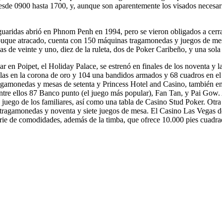
desde 0900 hasta 1700, y, aunque son aparentemente los visados necesar
aridas abrió en Phnom Penh en 1994, pero se vieron obligados a cerrar 
buque atracado, cuenta con 150 máquinas tragamonedas y juegos de mesa 
s de veinte y uno, diez de la ruleta, dos de Poker Caribeño, y una sola
zar en Poipet, el Holiday Palace, se estrenó en finales de los noventa y
blas en la corona de oro y 104 una bandidos armados y 68 cuadros en e
gamonedas y mesas de setenta y Princess Hotel and Casino, también e
entre ellos 87 Banco punto (el juego más popular), Fan Tan, y Pai Gow
uego de los familiares, así como una tabla de Casino Stud Poker. Otra 
tragamonedas y noventa y siete juegos de mesa. El Casino Las Vegas de 
rie de comodidades, además de la timba, que ofrece 10.000 pies cuadrad