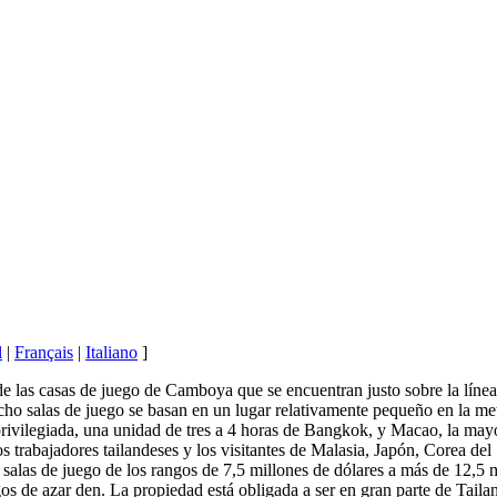
l
|
Français
|
Italiano
]
de las casas de juego de Camboya que se encuentran justo sobre la línea 
Ocho salas de juego se basan en un lugar relativamente pequeño en la m
ivilegiada, una unidad de tres a 4 horas de Bangkok, y Macao, la may
s trabajadores tailandeses y los visitantes de Malasia, Japón, Corea de
alas de juego de los rangos de 7,5 millones de dólares a más de 12,5 mi
gos de azar den. La propiedad está obligada a ser en gran parte de Taila