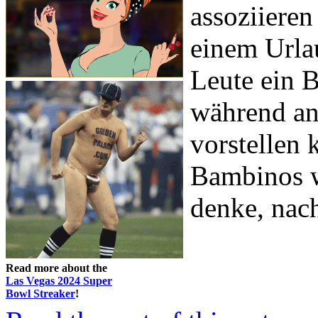
assoziieren
einem Urla
Leute ein B
während an
vorstellen
Bambinos w
denke, nach
Read more about the
Las Vegas 2024 Super
Bowl Streaker
!