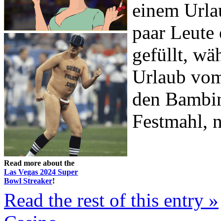
einem Urla
paar Leute 
gefüllt, w
Urlaub vom
den Bambin
Festmahl, n
Read more about the
Las Vegas 2024 Super
Bowl Streaker
!
Read the rest of this entry »