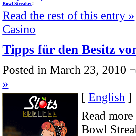
Bowl Streaker
!
Read the rest of this entry »
Casino
Tipps für den Besitz vo
Posted in March 23, 2010 
»
[
English
]
Read more 
Bowl Strea