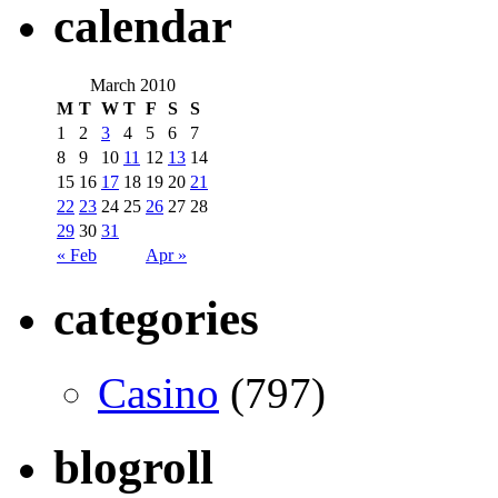
calendar
March 2010
M
T
W
T
F
S
S
1
2
3
4
5
6
7
8
9
10
11
12
13
14
15
16
17
18
19
20
21
22
23
24
25
26
27
28
29
30
31
« Feb
Apr »
categories
Casino
(797)
blogroll