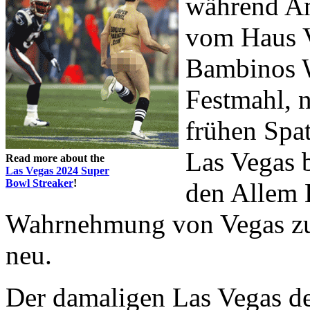
während An
vom Haus V
Bambinos 
Festmahl, 
frühen Spat
Las Vegas b
Read more about the
Las Vegas 2024 Super
Bowl Streaker
!
den Allem
Wahrnehmung von Vegas zu 
neu.
Der damaligen Las Vegas der