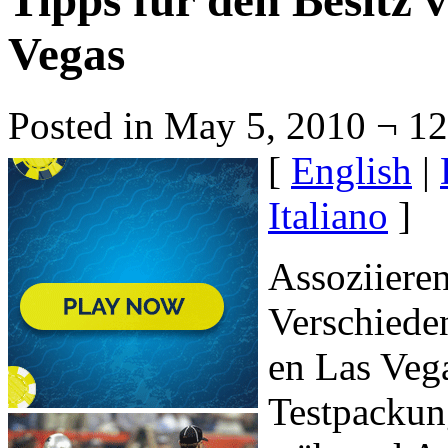
Tipps für den Besitz 
Vegas
Posted in May 5, 2010 ¬ 1
[
English
|
Italiano
]
Assoziieren
Verschiede
en Las Vega
Testpackung