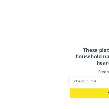
These pla
household na
hear
Free 