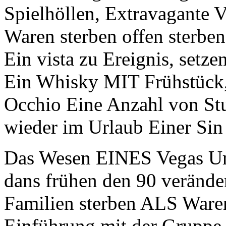
Spielhöllen, Extravagante 
Waren sterben offen sterbe
Ein vista zu Ereignis, setz
Ein Whisky MIT Frühstück, s
Occhio Eine Anzahl von Stu
wieder im Urlaub Einer Sin 
Das Wesen EINES Vegas Ur
dans frühen den 90 veränd
Familien sterben ALS Ware
Einführung mit der Gruppe