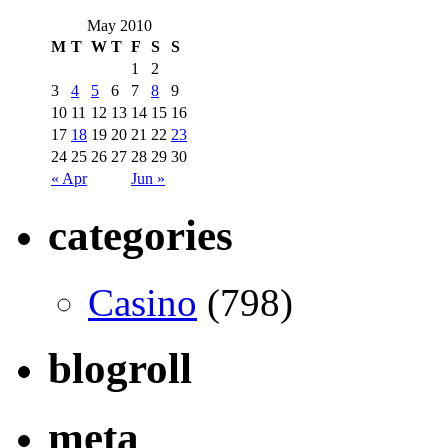
May 2010
M
T
W
T
F
S
S
1
2
3
4
5
6
7
8
9
10
11
12
13
14
15
16
17
18
19
20
21
22
23
24
25
26
27
28
29
30
« Apr
Jun »
categories
Casino
(798)
blogroll
meta