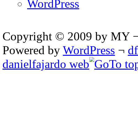
WordPress
Copyright © 2009 by MY ¬ A
Powered by
WordPress
¬
d
danielfajardo web