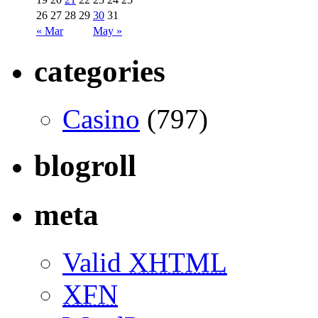
26
27
28
29
30
31
« Mar
May »
categories
Casino
(797)
blogroll
meta
Valid
XHTML
XFN