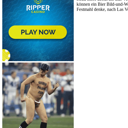
können ein Bier Bild-und-W
Festmahl denke, nach Las Veg