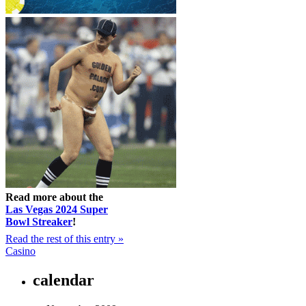
Read more about the
Las Vegas 2024 Super
Bowl Streaker
!
Read the rest of this entry »
Casino
calendar