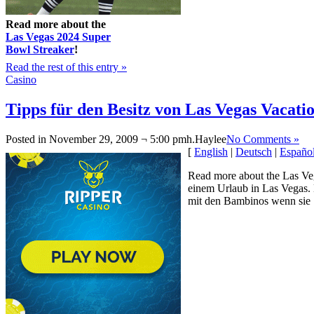
Read more about the
Las Vegas 2024 Super
Bowl Streaker
!
Read the rest of this entry »
Casino
Tipps für den Besitz von Las Vegas Vacati
Posted in November 29, 2009 ¬ 5:00 pmh.
Haylee
No Comments »
[
English
|
Deutsch
|
Españo
Read more about the Las Vega
einem Urlaub in Las Vegas.
mit den Bambinos wenn sie [