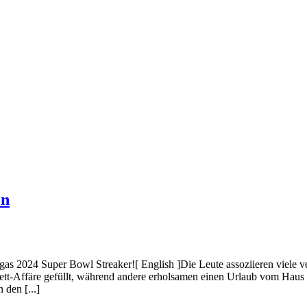
on
as 2024 Super Bowl Streaker![ English ]Die Leute assoziieren viele v
ett-Affäre gefüllt, während andere erholsamen einen Urlaub vom Haus
 den [...]