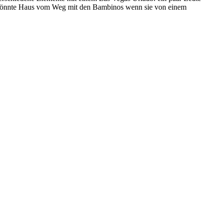
en könnte Haus vom Weg mit den Bambinos wenn sie von einem